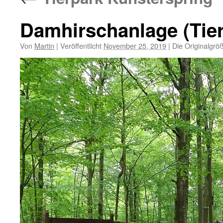
Damhirschanlage (Tier
Von
Martin
|
Veröffentlicht
November 25, 2019
|
Die Originalgrö