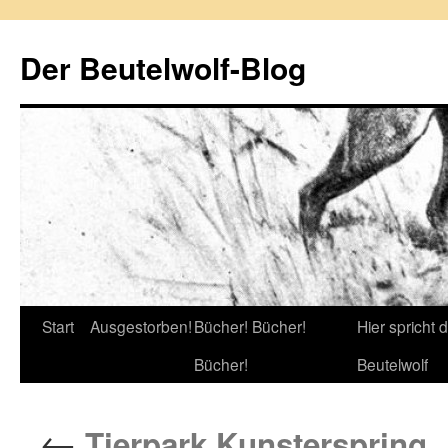
Zum
Inhalt
Der Beutelwolf-Blog
springen
Start
Ausgestorben!
Bücher! Bücher!
Hier spricht 
Bücher!
Beutelwolf
←
Tierpark Kunsterspring