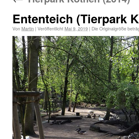
Ententeich (Tierpark 
Von
Martin
|
Veröffentlicht
Mai 9, 2019
|
Die Originalgröße beträ