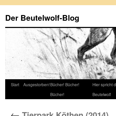
Zum
Inhalt
Der Beutelwolf-Blog
springen
Start
Ausgestorben!
Bücher! Bücher!
Hier spricht 
Bücher!
Beutelwolf
←
Tierpark Köthen (2014)