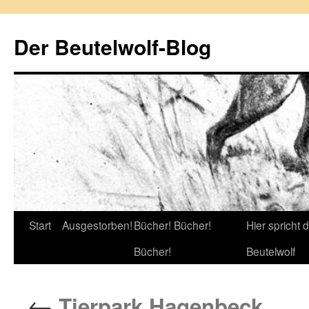
Zum
Inhalt
Der Beutelwolf-Blog
springen
Start
Ausgestorben!
Bücher! Bücher!
Hier spricht 
Bücher!
Beutelwolf
←
Tierpark Hagenbeck