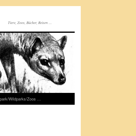
Tiere, Zoos, Bücher, Reisen …
rpark/Wildparks/Zoos …