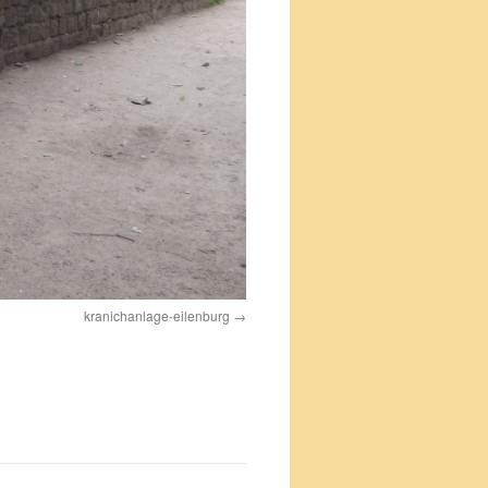
kranichanlage-eilenburg