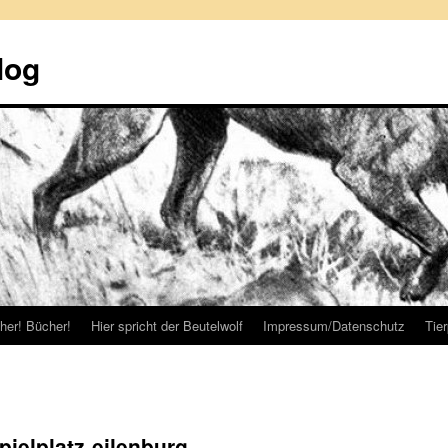
log
her! Bücher!
Hier spricht der Beutelwolf
Impressum/Datenschutz
Tie
ielplatz-eilenburg