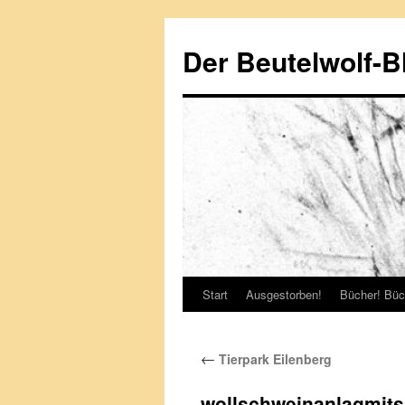
Zum
Inhalt
Der Beutelwolf-B
springen
Start
Ausgestorben!
Bücher! Büc
←
Tierpark Eilenberg
wollschweinanlagmitsp