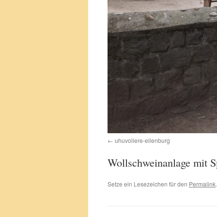
uhuvoliere-eilenburg
Wollschweinanlage mit Sp
Setze ein Lesezeichen für den
Permalink
.