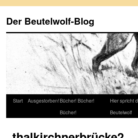
Zum
Inhalt
Der Beutelwolf-Blog
springen
Start
Ausgestorben!
Bücher! Bücher!
Hier spricht 
Bücher!
Beutelwolf
thalkirchnerbrücke2