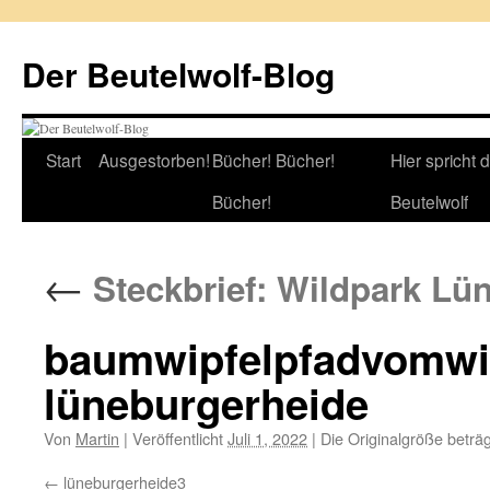
Zum
Inhalt
Der Beutelwolf-Blog
springen
Start
Ausgestorben!
Bücher! Bücher!
Hier spricht 
Bücher!
Beutelwolf
←
Steckbrief: Wildpark Lü
baumwipfelpfadvomwi
lüneburgerheide
Von
Martin
|
Veröffentlicht
Juli 1, 2022
|
Die Originalgröße beträ
lüneburgerheide3