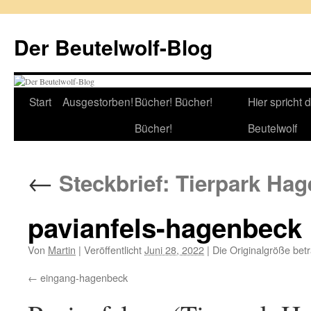
Zum
Inhalt
Der Beutelwolf-Blog
springen
Start
Ausgestorben!
Bücher! Bücher!
Hier spricht 
Bücher!
Beutelwolf
←
Steckbrief: Tierpark Ha
pavianfels-hagenbeck
Von
Martin
|
Veröffentlicht
Juni 28, 2022
|
Die Originalgröße bet
eingang-hagenbeck