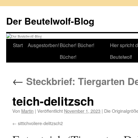
Zum
Inhalt
Der Beutelwolf-Blog
springen
Start
Ausgestorben!
Bücher! Bücher!
Hier spricht 
Bücher!
Beutelwolf
←
Steckbrief: Tiergarten De
teich-delitzsch
Von
Martin
|
Veröffentlicht
November 1, 2023
|
Die Originalgröß
sittichvoliere-delitzsch2