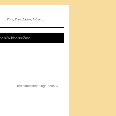
Tiere, Zoos, Bücher, Reisen …
rpark/Wildparks/Zoos …
erdmännchenanlage-ebbs