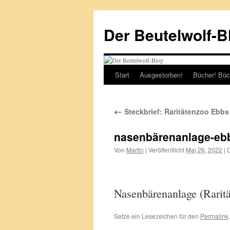
Zum
Inhalt
Der Beutelwolf-B
springen
Start
Ausgestorben!
Bücher! Büc
←
Steckbrief: Raritätenzoo Ebbs
nasenbärenanlage-eb
Von
Martin
|
Veröffentlicht
Mai 26, 2022
|
D
Nasenbärenanlage (Rarit
Setze ein Lesezeichen für den
Permalink
.