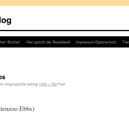
log
her! Bücher!
Hier spricht der Beutelwolf
Impressum/Datenschutz
Tie
bs
ie Originalgröße beträgt
1000 × 750
Pixel
ätenzoo Ebbs)