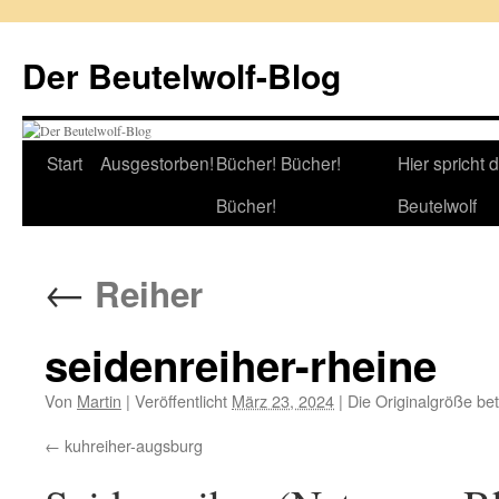
Zum
Inhalt
Der Beutelwolf-Blog
springen
Start
Ausgestorben!
Bücher! Bücher!
Hier spricht 
Bücher!
Beutelwolf
←
Reiher
seidenreiher-rheine
Von
Martin
|
Veröffentlicht
März 23, 2024
|
Die Originalgröße be
kuhreiher-augsburg