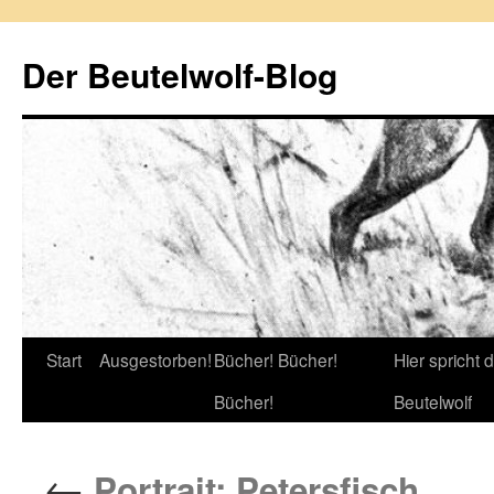
Zum
Inhalt
Der Beutelwolf-Blog
springen
Start
Ausgestorben!
Bücher! Bücher!
Hier spricht 
Bücher!
Beutelwolf
←
Portrait: Petersfisch