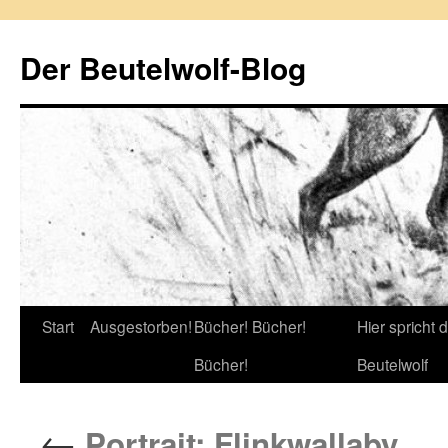
Zum
Inhalt
Der Beutelwolf-Blog
springen
Start
Ausgestorben!
Bücher! Bücher!
Hier spricht 
Bücher!
Beutelwolf
←
Portrait: Flinkwallaby