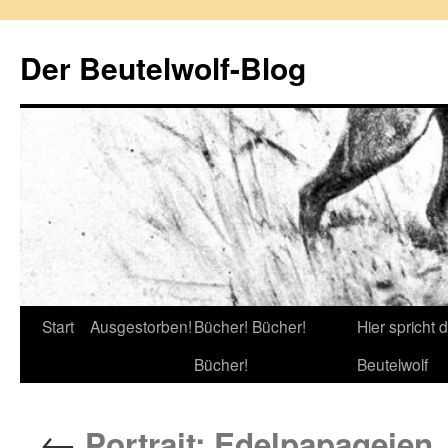
Zum
Inhalt
Der Beutelwolf-Blog
springen
Start
Ausgestorben!
Bücher! Bücher!
Hier spricht 
Bücher!
Beutelwolf
←
Portrait: Edelpapageien