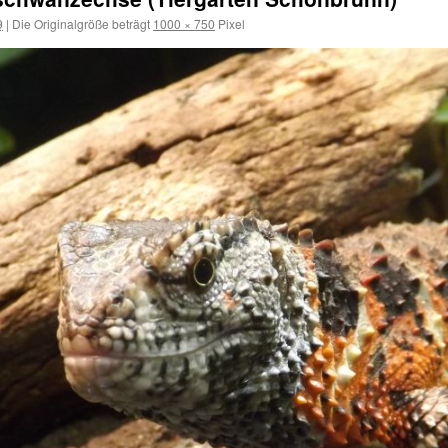
9
|
Die Originalgröße beträgt
1000 × 750
Pixel