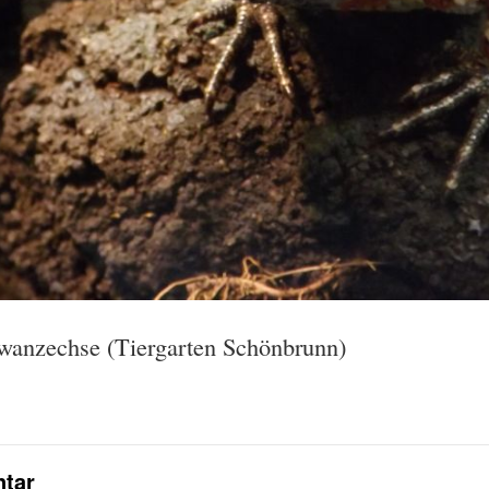
wanzechse (Tiergarten Schönbrunn)
tar