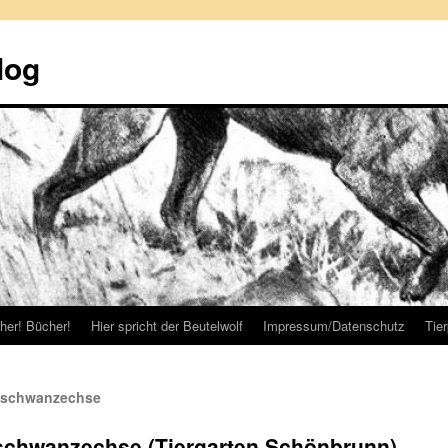
log
her! Bücher!
Hier spricht der Beutelwolf
Impressum/Datenschutz
Tie
ilschwanzechse
schwanzechse (Tiergarten Schönbrunn)