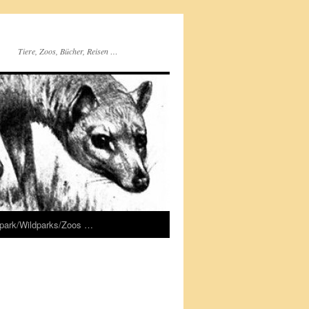
Tiere, Zoos, Bücher, Reisen …
rpark/Wildparks/Zoos …