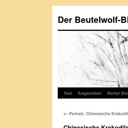
Zum
Inhalt
Der Beutelwolf-B
springen
Start
Ausgestorben!
Bücher! Büc
←
Portrait: Chinesische Krokod
Chinesische Krokodil