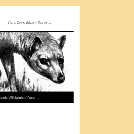
Tiere, Zoos, Bücher, Reisen …
rpark/Wildparks/Zoos …