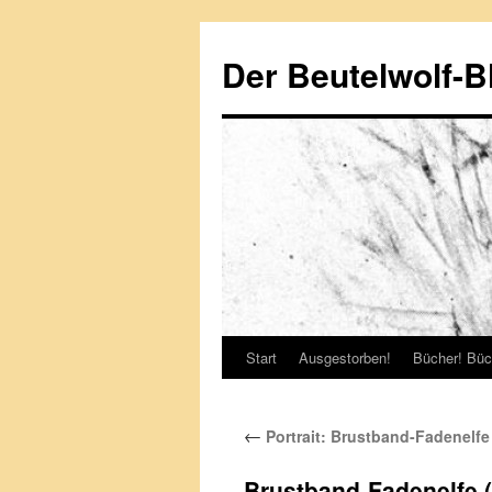
Zum
Inhalt
Der Beutelwolf-B
springen
Start
Ausgestorben!
Bücher! Büc
←
Portrait: Brustband-Fadenelfe
Brustband-Fadenelfe 