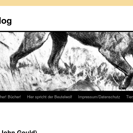
log
her! Bücher!
Hier spricht der Beutelwolf
Impressum/Datenschutz
Tie
(John Gould)