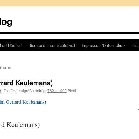
log
her! Bücher!
Hier spricht der Beutelwolf
Impressum/Datenschutz
Tie
emans
rrard Keulemans)
9
|
Die Originalgröße beträgt
762 × 1000
Pixel
ard Keulemans)