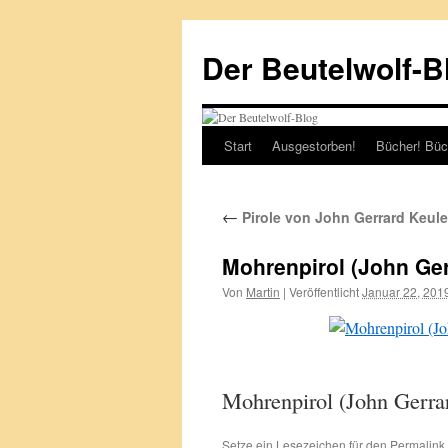
Zum
Inhalt
Der Beutelwolf-B
springen
Start
Ausgestorben!
Bücher! Büc
←
Pirole von John Gerrard Keul
Mohrenpirol (John Ge
Von
Martin
|
Veröffentlicht
Januar 22, 201
Mohrenpirol (John Gerr
Setze ein Lesezeichen für den
Permalink
.