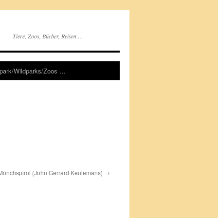
Tiere, Zoos, Bücher, Reisen …
rpark/Wildparks/Zoos …
Mönchspirol (John Gerrard Keulemans)