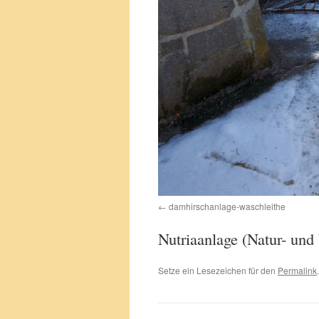
damhirschanlage-waschleithe
Nutriaanlage (Natur- und
Setze ein Lesezeichen für den
Permalink
.