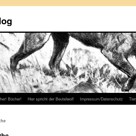
log
her! Bücher!
Hier spricht der Beutelwolf
Impressum/Datenschutz
Tie
the
the