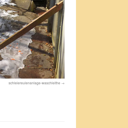
schleiereulenanlage-waschleithe