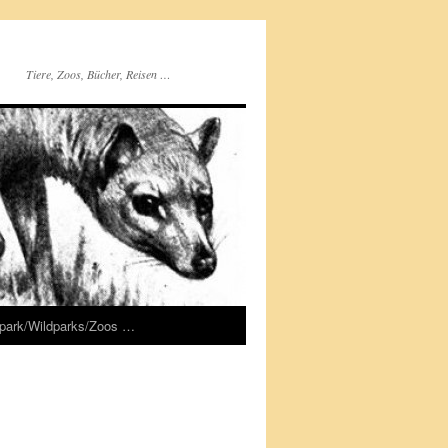
Tiere, Zoos, Bücher, Reisen …
rpark/Wildparks/Zoos …