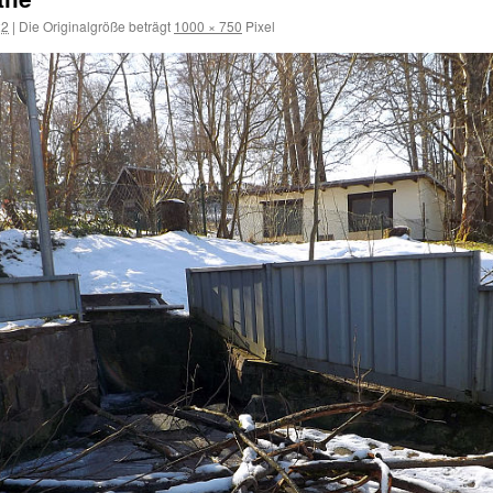
22
|
Die Originalgröße beträgt
1000 × 750
Pixel