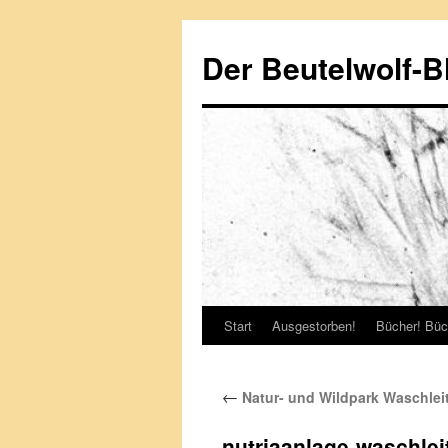
Zum
Inhalt
Der Beutelwolf-B
springen
Start
Ausgestorben!
Bücher! Büc
←
Natur- und Wildpark Waschlei
nutriaanlage-waschlei