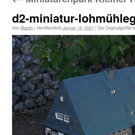
d2-miniatur-lohmühleg
Von
Martin
|
Veröffentlicht
Januar 16, 2021
|
Die Originalgröße 