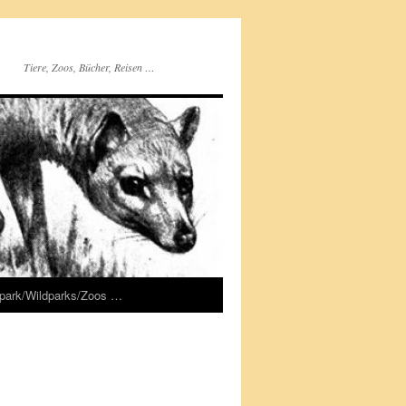
Tiere, Zoos, Bücher, Reisen …
rpark/Wildparks/Zoos …