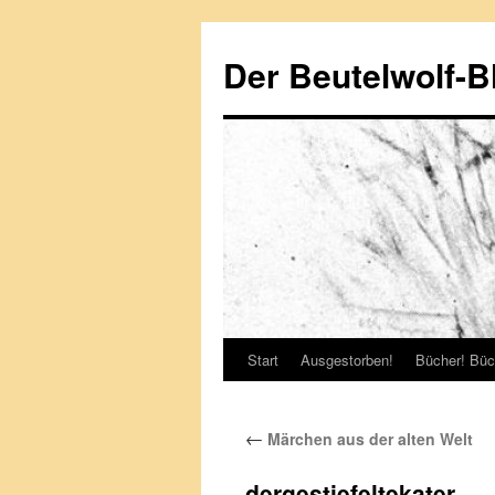
Zum
Inhalt
Der Beutelwolf-B
springen
Start
Ausgestorben!
Bücher! Büc
←
Märchen aus der alten Welt
dergestiefeltekater