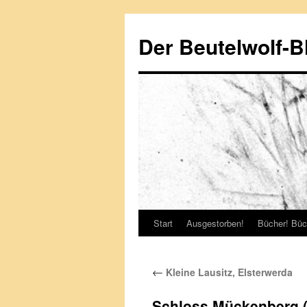
Zum
Inhalt
Der Beutelwolf-B
springen
Start
Ausgestorben!
Bücher! Büc
←
Kleine Lausitz, Elsterwerda
Schloss Mückenberg (K