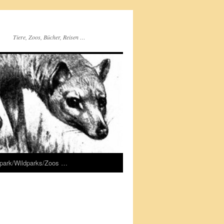
Tiere, Zoos, Bücher, Reisen …
rpark/Wildparks/Zoos …