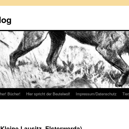
log
her! Bücher!
Hier spricht der Beutelwolf
Impressum/Datenschutz
Tie
leine Lausitz, Elsterwerda)