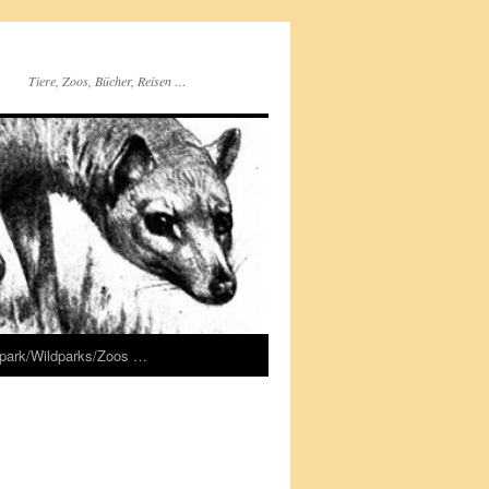
Tiere, Zoos, Bücher, Reisen …
rpark/Wildparks/Zoos …