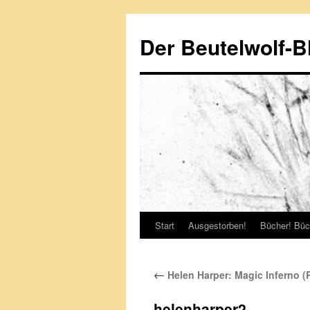
Zum
Inhalt
Der Beutelwolf-B
springen
Start
Ausgestorben!
Bücher! Büc
←
Helen Harper: Magic Inferno (
helenharper2