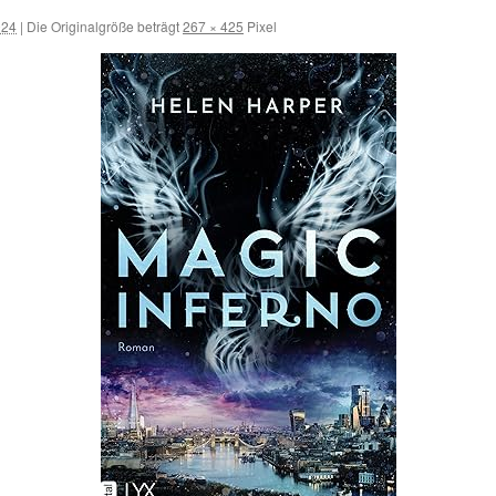
024
|
Die Originalgröße beträgt
267 × 425
Pixel