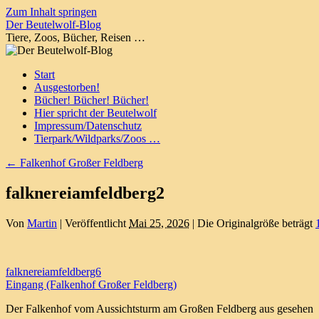
Zum Inhalt springen
Der Beutelwolf-Blog
Tiere, Zoos, Bücher, Reisen …
Start
Ausgestorben!
Bücher! Bücher! Bücher!
Hier spricht der Beutelwolf
Impressum/Datenschutz
Tierpark/Wildparks/Zoos …
←
Falkenhof Großer Feldberg
falknereiamfeldberg2
Von
Martin
|
Veröffentlicht
Mai 25, 2026
|
Die Originalgröße beträgt
falknereiamfeldberg6
Eingang (Falkenhof Großer Feldberg)
Der Falkenhof vom Aussichtsturm am Großen Feldberg aus gesehen