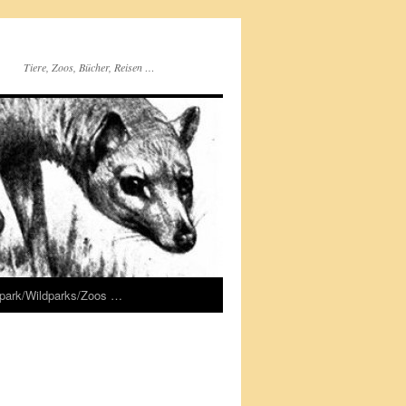
Tiere, Zoos, Bücher, Reisen …
rpark/Wildparks/Zoos …