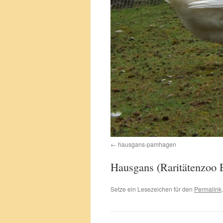
hausgans-pamhagen
Hausgans (Raritätenzoo 
Setze ein Lesezeichen für den
Permalink
.