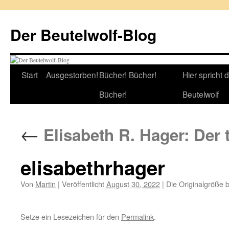
Zum
Inhalt
Der Beutelwolf-Blog
springen
Start
Ausgestorben!
Bücher! Bücher!
Hier spricht 
Bücher!
Beutelwolf
←
Elisabeth R. Hager: Der
elisabethrhager
Von
Martin
|
Veröffentlicht
August 30, 2022
|
Die Originalgröße 
Setze ein Lesezeichen für den
Permalink
.