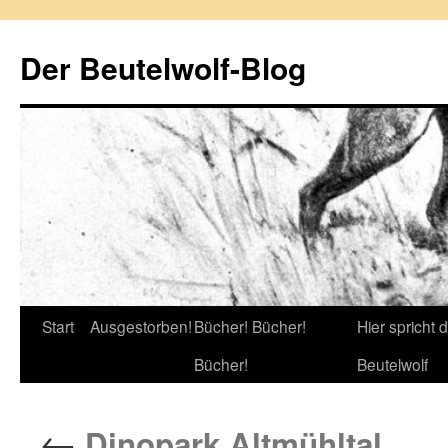
Zum
Inhalt
Der Beutelwolf-Blog
springen
Start
Ausgestorben!
Bücher! Bücher!
Hier spricht 
Bücher!
Beutelwolf
←
Dinopark Altmühltal