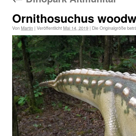
Ornithosuchus woodwa
Von
Martin
|
Veröffentlicht
Mai 14, 2019
|
Die Originalgröße betr