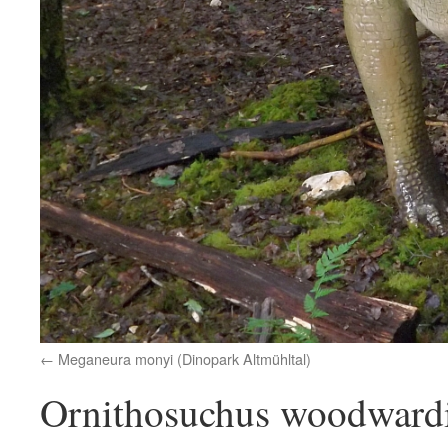
Meganeura monyi (Dinopark Altmühltal)
Ornithosuchus woodwardi