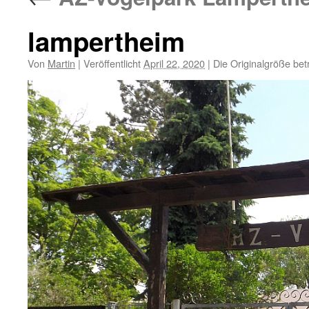
lampertheim
Von
Martin
|
Veröffentlicht
April 22, 2020
|
Die Originalgröße bet