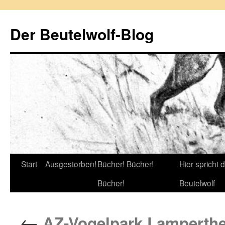
Zum
Inhalt
Der Beutelwolf-Blog
springen
Start
Ausgestorben!
Bücher! Bücher!
Hier spricht 
Bücher!
Beutelwolf
←
AZ-Vogelpark Lamperth