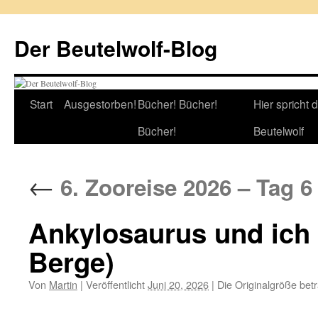
Zum
Inhalt
Der Beutelwolf-Blog
springen
Start
Ausgestorben!
Bücher! Bücher!
Hier spricht 
Bücher!
Beutelwolf
←
6. Zooreise 2026 – Tag 6
Ankylosaurus und ich
Berge)
Von
Martin
|
Veröffentlicht
Juni 20, 2026
|
Die Originalgröße bet