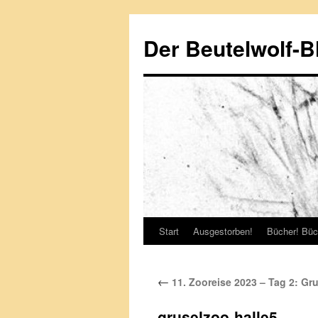
Zum
Inhalt
Der Beutelwolf-B
springen
Start
Ausgestorben!
Bücher! Büc
←
11. Zooreise 2023 – Tag 2: G
gruselzoo-halle5