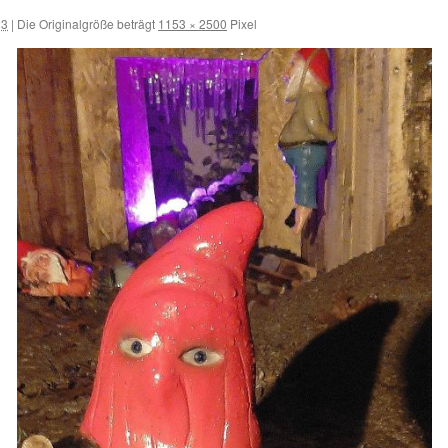
23
|
Die Originalgröße beträgt
1153 × 2500
Pixel