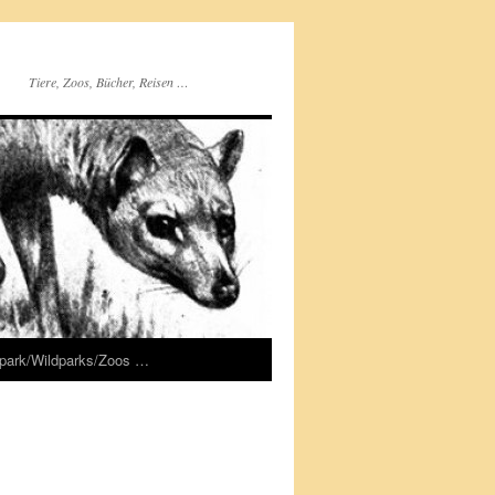
Tiere, Zoos, Bücher, Reisen …
rpark/Wildparks/Zoos …